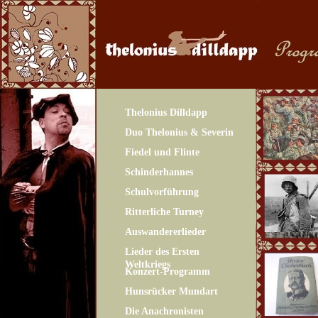
Thelonius Dilldapp
Duo Thelonius & Severin
Fiedel und Flinte
Schinderhannes
Schulvorführung
Ritterliche Turney
Auswandererlieder
Lieder des Ersten
Weltkriegs
Konzert-Programm
Hunsrücker Mundart
Die Anachronisten