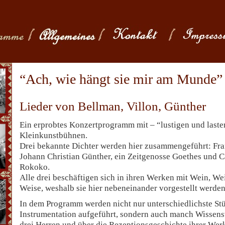
“Ach, wie hängt sie mir am Munde”
Lieder von Bellman, Villon, Günther
Ein erprobtes Konzertprogramm mit – “lustigen und laster
Kleinkunstbühnen.
Drei bekannte Dichter werden hier zusammengeführt: Franç
Johann Christian Günther, ein Zeitgenosse Goethes und 
Rokoko.
Alle drei beschäftigen sich in ihren Werken mit Wein, We
Weise, weshalb sie hier nebeneinander vorgestellt werden
In dem Programm werden nicht nur unterschiedlichste Stüc
Instrumentation aufgeführt, sondern auch manch Wissens
drei Herren und über die Rezeptionsgeschichte ihrer Werk