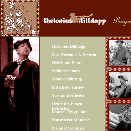
Thelonius Dilldapp
Duo Thelonius & Severin
Fiedel und Flinte
Schinderhannes
Schulvorführung
Ritterliche Turney
Auswandererlieder
Lieder des Ersten
Weltkriegs
Konzert-Programm
Hunsrücker Mundart
Die Anachronisten